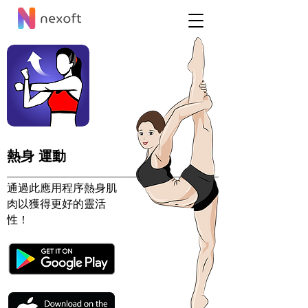
熱身 運動
通過此應用程序熱身肌
肉以獲得更好的靈活
性！