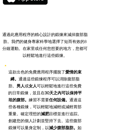
通過此應用程序的精心設計的鍛煉來減掉腹部脂
肪。我們的健身專家科學地選擇了短而有效的8
分鐘運動。在家里或任何您想要的地方，您都可
以輕鬆地進行這些鍛煉。
這款出色的免費應用程序擺脫了
愛情的束
縛。
通過這些鍛煉程序可以消除腹部脂
肪。
男人
或
女人
可以輕鬆地進行這些免費
的日常鍛煉，並且在
30天之內可以保持平
坦的腹部。
練習不需要
任何設備。
通過這
些各種鍛煉，可以輕鬆地減輕或減輕胃部
重量。確定理想的
減肥
目標並進行追踪。
創建您的個人計劃並堅持下去。這些腹部
鍛煉可以量身定制，以
減少腹部脂肪。
如