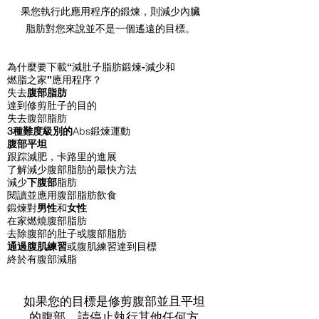
果您執行此應用程序的鍛煉，則減少內臟
脂肪對您來說並不是一個遙遠的目標。
為什麼要下載“減肚子脂肪鍛煉-減少和
燃脂之家”應用程序？
失去
腹部脂肪
達到修剪肚子的目的
失去腹部脂肪
3種難度級別的
Abs鍛煉運動
腹部平坦
跟踪減肥，卡路里的進展
了解減少腹部脂肪的最快方法
減少
下腹部
脂肪
閱讀並應用腹部脂肪飲食
鍛煉對
男性
和
女性
在家燃燒腹部脂肪
去除腹部的肚子或腹部脂肪
通過腹肌練習
或腹肌練習達到目標
終於有腹部減脂
如果您的目標是修剪腹部並且平坦
的腹部，請停止執行其他任何方