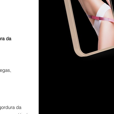
ra da
degas,
 gordura da