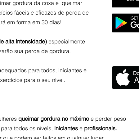
eimar gordura da coxa e queimar
cios fáceis e eficazes de perda de
ará em forma em 30 dias!
de alta intensidade)
especialmente
izarão sua perda de gordura.
adequados para todos, iniciantes e
xercícios para o seu nível.
ulheres
queimar gordura no máximo
e perder peso
para todos os níveis,
iniciantes
e
profissionais.
 que podem ser feitos em qualquer lugar