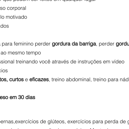
eso corporal
-lo motivado
ados
a
para feminino perder
gordura da barriga
, perder
gordu
o
ao mesmo tempo
ssional treinando você através de instruções em vídeo
cios
tos, curtos
e
eficazes
, treino abdominal, treino para ná
eso em 30 dias
pernas,exercícios de glúteos, exercícios para perda de