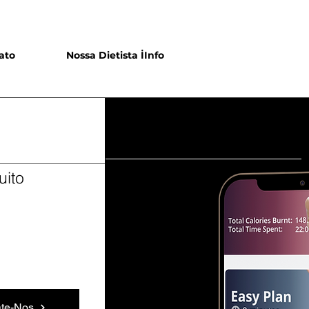
ato
Nossa Dietista İInfo
uito
ate-Nos