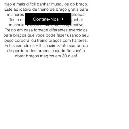
Não é mais difícil ganhar músculos do braço.
Este aplicativo de treino de braço gratis para
mulheres tem treino para bíceps e tríceps.
Contate-Nos
Tente estes exercícios para uma ganhar
muscular rápida e eficiente. O aplicativo
Treino em casa fornece diferentes exercícios
para braços que você pode fazer usando seu
peso corporal ou treino braços com halteres.
Estes exercícios HIIT maximizarão sua perda
de gordura dos braços e ajudarão você a
obter braços magros em 30 dias!
Faça o download agora %100
GRATUITO app pelo Nexoft Mobile
"Treino de Braço Feminino-Biceps
e Triceps" para obter os melhores
e mais rápidos resultados!