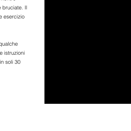
bruciate. Il
e esercizio
 qualche
 istruzioni
in soli 30