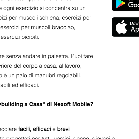
 e ogni esercizio si concentra su un
izi per muscoli schiena, esercizi per
esercizi per muscoli bracciao,
esercizi bicipiti.
senza andare in palestra. Puoi fare
riore del corpo a casa, al lavoro,
o è un paio di manubri regolabili.
cili ed efficaci.
building a Casa" di Nexoft Mobile?
scolare
facili, efficaci
e
brevi
 progettati per tutti, uomini, donne, giovani e