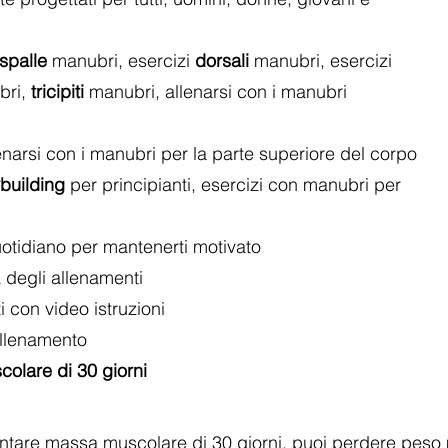
spalle
manubri, esercizi
dorsali
manubri, esercizi
ri,
tricipiti
manubri, allenarsi con i manubri
enarsi con i manubri per la parte superiore del corpo
building
per principianti, esercizi con manubri per
otidiano per mantenerti motivato
 degli allenamenti
i con video istruzioni
allenamento
lare di 30 giorni​
ntare massa muscolare di 30 giorni, puoi perdere peso