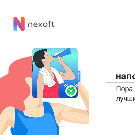
нап
Пора 
лучши