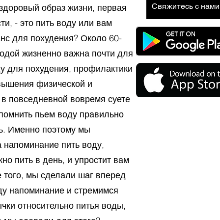
Свяжитесь с нами
 здоровый образ жизни, первая
и, - это пить воду или вам
нс для похудения? Около 60-
водой жизненно важна почти для
ду для похудения, профилактики
вышения физической и
 в повседневной вовремя суете
спомнить пьем воду правильно
ь. Именно поэтому мы
 напоминание пить воду,
но пить в день, и упростит вам
 того, мы сделали шаг вперед
ду напоминание и стремимся
чки относительно питья воды,