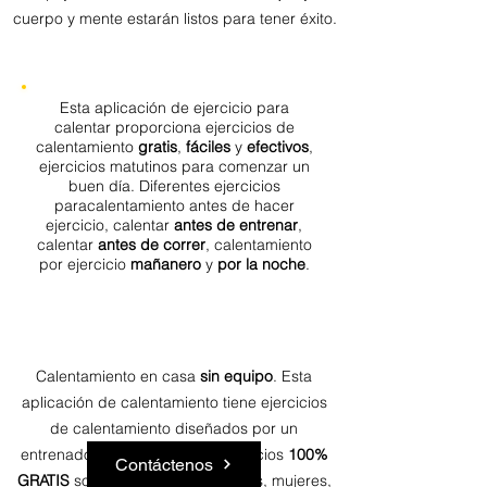
cuerpo y mente estarán listos para tener éxito.
Esta aplicación de ejercicio para
calentar proporciona ejercicios de
calentamiento
gratis
,
fáciles
y
efectivos
,
ejercicios matutinos para comenzar un
buen día. Diferentes ejercicios
paracalentamiento antes de hacer
ejercicio, calentar
antes de entrenar
,
calentar
antes de correr
, calentamiento
por ejercicio
mañanero
y
por la noche
.
Calentamiento en casa
sin equipo
. Esta
aplicación de calentamiento tiene ejercicios
de calentamiento diseñados por un
entrenador profesional. Los ejercicios
100%
Contáctenos
GRATIS
son adecuados para todos, mujeres,