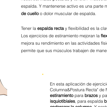
espalda. Y mantenerse activo es una parte 
de cuello
o dolor muscular de espalda.
Tener la
espalda recta
y flexibilidad es la cl
Los ejercicios de estiramiento mejoran la
fle
mejora su rendimiento en las actividades físi
permite que sus músculos trabajen de maner
En esta aplicación de ejercici
Columna&Postura Recta" de 
estiramiento
para
brazos
y pa
isquiotibiales
, para espalda
b
enderezar la columna
. Y pos