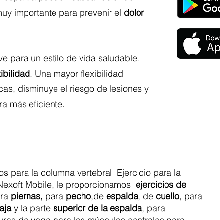
muy importante para prevenir el
dolor
ave para un estilo de vida saludable.
xibilidad
. Una mayor flexibilidad
cas, disminuye el riesgo de lesiones y
a más eficiente.
os para la columna vertebral "Ejercicio para la
Nexoft Mobile, le proporcionamos
ejercicios de
ra
piernas,
para
pecho
,de
espalda
, de
cuello
, para
aja
y la parte
superior de la espalda
, para
turas de yoga para los músculos centrales para