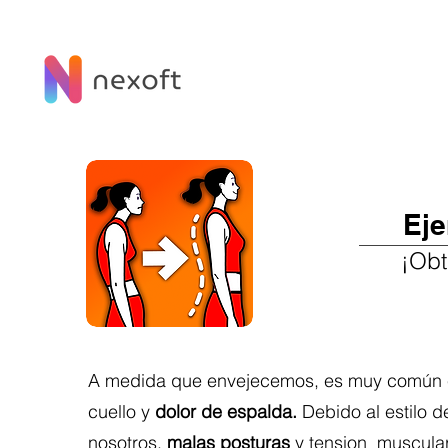
Eje
¡Obt
A medida que envejecemos, es muy común e
cuello y
dolor de espalda.
Debido al estilo d
nosotros,
malas posturas
y tension muscular