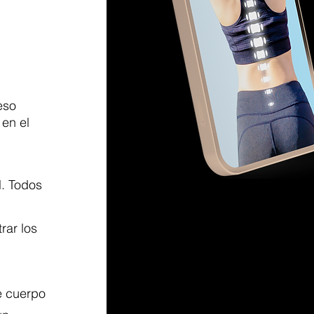
eso
en el
l. Todos
rar los
e cuerpo