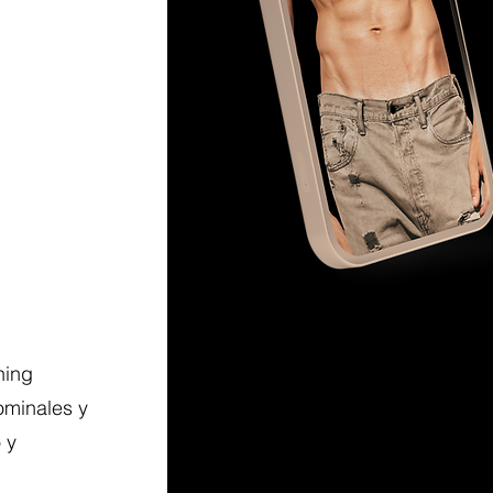
ning
ominales y
 y