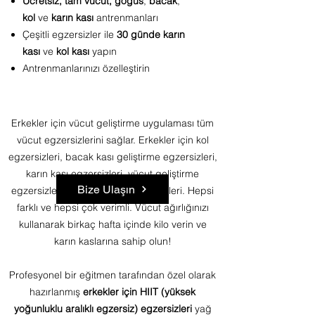
Ücretsiz,
tam vücut,
göğüs
,
bacak
,
kol
ve
karın kası
antrenmanları
Çeşitli egzersizler ile
30 günde karın
kası
ve
kol kası
yapın
Antrenmanlarınızı özelleştirin
Erkekler için vücut geliştirme uygulaması tüm
vücut egzersizlerini sağlar. Erkekler için kol
egzersizleri, bacak kası geliştirme egzersizleri,
karın kası egzersizleri, vücut geliştirme
Bize Ulaşın
egzersizleri ve kas yapma egzersizleri. Hepsi
farklı ve hepsi çok verimli. Vücut ağırlığınızı
kullanarak birkaç hafta içinde kilo verin ve
karın kaslarına sahip olun!
Profesyonel bir eğitmen tarafından özel olarak
hazırlanmış
erkekler için HIIT (yüksek
yoğunluklu aralıklı egzersiz) egzersizleri
yağ