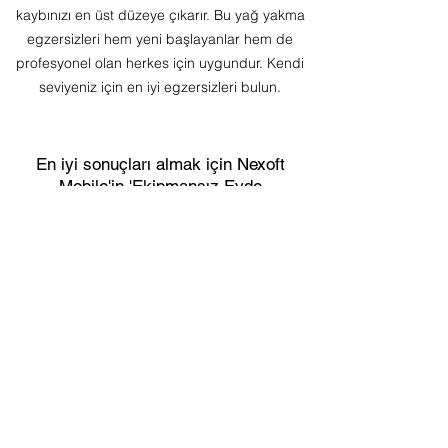
kaybınızı en üst düzeye çıkarır. Bu yağ yakma
egzersizleri hem yeni başlayanlar hem de
profesyonel olan herkes için uygundur. Kendi
seviyeniz için en iyi egzersizleri bulun.
En iyi sonuçları almak için Nexoft
Mobile'in 'Ekipmansız Evde
Egzersiz - Erkekler için Kas
Yapma'
vücut geliştirme güç egzersizleri
uygulamasını ŞİMDİ indirin!