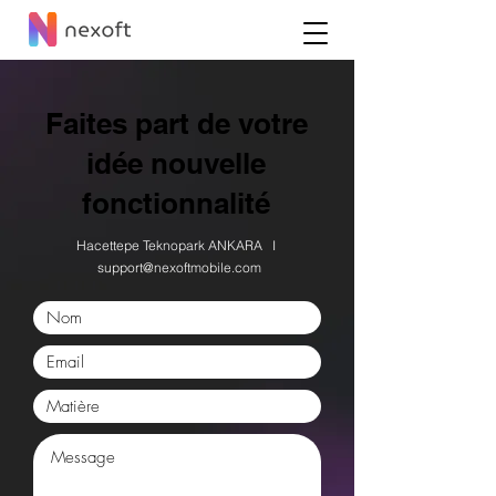
Faites part de votre
idée nouvelle
fonctionnalité
Hacettepe Teknopark
ANKARA I
support@nexoftmobile.com