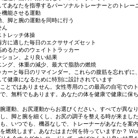
してあなたを指導するパーソナルトレーナーとのトレー
を機能させる運動
動、脚と腕の運動を同時に行う
せん
ストレッチ体操
両方に適した毎日のエクササイズセット
高めるためのウェイトトラッカー
ーション、より良い結果
ニング、体重の減少、最大で脂肪の燃焼
ッカーと毎日のリマインダー。これらの腹筋を忘れずに
して健康になるために特別に設計されています
ことではありません。女性専用のこの最高の自宅での
で、無料でもあります。あなたの体を健康で健康に保
腕運動、お尻運動からお選びください。すべてが異な
し、脚と腕を細くし、お尻の調子を整える時が来まし
も、いつでも、機器なしで、トレーナーがあなたを案内
焼します。あなたはまだ何を待っていますか？ Women Fitne