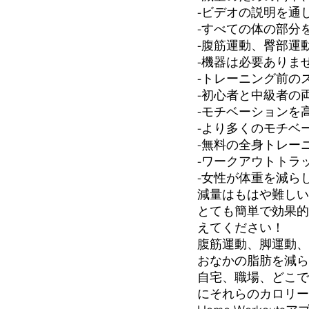
-ビデオの説明を通
-すべての体の部分
-腹筋運動、臀部運
-機器は必要ありま
-トレーニング前の
-初心者と中級者の
-モチベーションを
-より多くのモチベ
-無料の全身トレー
-ワークアウトトラ
-女性が体重を減ら
減量はもはや難しい
とても簡単で効果的
えてください！
腹筋運動、脚運動、
おなかの脂肪を減ら
自宅、職場、どこで
にそれらのカロリーを燃